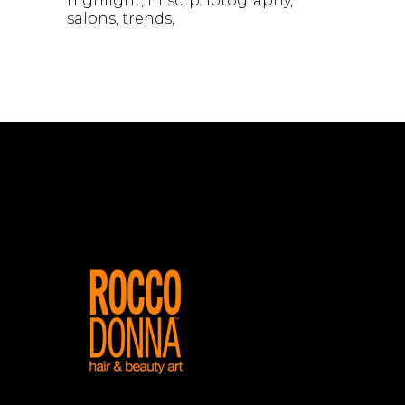
highlight
misc
photography
salons
trends